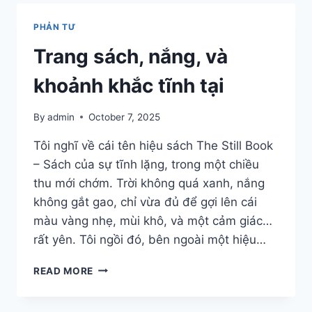
1%
MỖI
PHẢN TƯ
NGÀY
CÓ
Trang sách, nắng, và
THỂ
THAY
khoảnh khắc tĩnh tại
ĐỔI
CẢ
By
admin
October 7, 2025
ĐỜI
BẠN
Tôi nghĩ về cái tên hiệu sách The Still Book
– Sách của sự tĩnh lặng, trong một chiều
thu mới chớm. Trời không quá xanh, nắng
không gắt gao, chỉ vừa đủ để gợi lên cái
màu vàng nhẹ, mùi khô, và một cảm giác…
rất yên. Tôi ngồi đó, bên ngoài một hiệu…
TRANG
READ MORE
SÁCH,
NẮNG,
VÀ