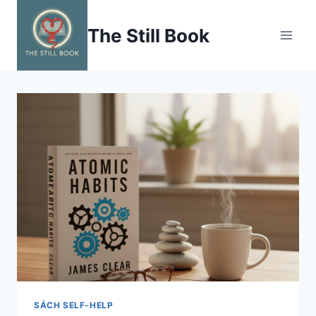
Skip
to
The Still Book
content
SÁCH SELF-HELP